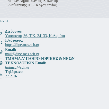
ντριών Δημοτικών σχολείων της
Διεύθυνσης Π.Ε. Κεφαλληνίας
ωνία
Διεύθυνση
Υπαπαντής 36, Τ.Κ. 24133, Καλαμάτα
Ιστότοπος:
https://dipe.mes.sch.gr
Email:
mail@dipe.mes.sch.gr
ΤΜΗΜΑ Δ' ΠΛΗΡΟΦΟΡΙΚΗΣ & ΝΕΩΝ
ΤΕΧΝΟΛΟΓΙΩΝ Email:
tmimad@sch.gr
Τηλέφωνα
27 210-