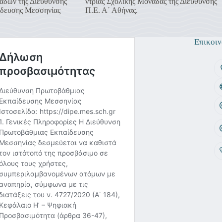
άδων της Διεύθυνσης
ντριας Σχολικής Μονάδας της Διεύθυνσης
δευσης Μεσσηνίας
Π.Ε. Α΄ Αθήνας.
Επικοιν