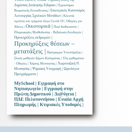
Δημόσιας Διοίκησης-Edupass |
Εργαστήριο
Εσωτερικός Κανονισμός
Βιωματικής Εκπαίδευσης |
Λειτουργίας Σχολικών Μονάδων |
Κλειστά
σχολεία και τμήματα λόγω Covid-19 |
Οδηγίες για
Οικονομικά |
Άδειες |
Περί διαδικασιών |
Πληροφορίες Μισθοδοσίας - Βεβαίωση Αποδοχών |
Προκηρύξεις εκδρομών |
Προκηρύξεις θέσεων –
μετατάξεις |
Πρόγραμμα Υποστήριξης |
Σίτιση μαθητών Δήμου Καλαμάτας |
Υλη μαθημάτων
Χωροταξική Ν.
- Οδηγίες |
Χάρτης Μεσσηνίας |
Ωρολόγια
Μεσσηνίας |
Ψηφιακή Υπογραφή |
Προγράμματα |
MySchool |
Εγγραφή στο
Νηπιαγωγείο |
Εγγραφή στην
Πρώτη Δημοτικού |
Δι@ύγεια |
ΠΔΕ Πελοποννήσου |
Ενιαία Αρχή
Πληρωμής |
Κτιριακές Υποδομές |