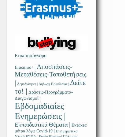
Ετικετοσύννεφο
Αποσπάσεις-
Erasmus+ |
Μεταθέσεις-Τοποθετήσεις
Δείτε
|
Αρμοδιότητες |
Δήλωση Πολυθεσίας |
το! |
Δράσεις-Προγράμματα-
Διαγωνισμοί |
Εβδομαδιαίες
Ενημερώσεις |
Εκπαιδευτικά Θέματα |
Εκτακτα
μέτρα λόγω Covid-19 |
Ενημερωτικό
Υλικό ΕΣΠΑ |
Ενιαία Ψηφιακή Πύλη της