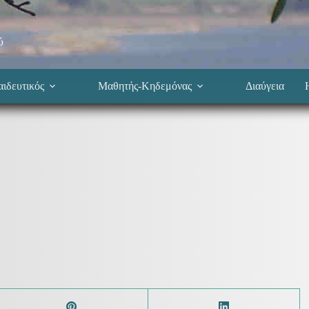
ύ
ιδευτικός
Μαθητής-Κηδεμόνας
Διαύγεια