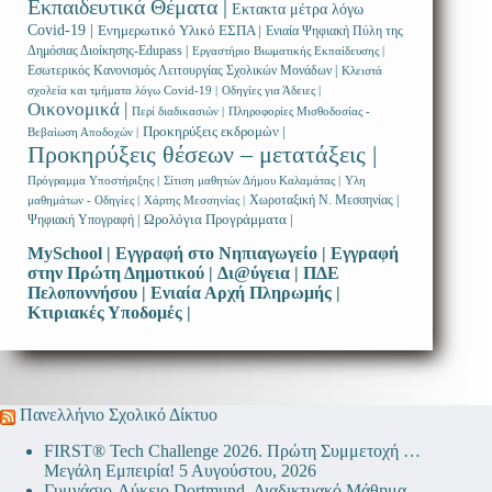
Εκπαιδευτικά Θέματα |
Εκτακτα μέτρα λόγω
Covid-19 |
Ενημερωτικό Υλικό ΕΣΠΑ |
Ενιαία Ψηφιακή Πύλη της
Δημόσιας Διοίκησης-Edupass |
Εργαστήριο Βιωματικής Εκπαίδευσης |
Εσωτερικός Κανονισμός Λειτουργίας Σχολικών Μονάδων |
Κλειστά
σχολεία και τμήματα λόγω Covid-19 |
Οδηγίες για Άδειες |
Οικονομικά |
Περί διαδικασιών |
Πληροφορίες Μισθοδοσίας -
Προκηρύξεις εκδρομών |
Βεβαίωση Αποδοχών |
Προκηρύξεις θέσεων – μετατάξεις |
Πρόγραμμα Υποστήριξης |
Σίτιση μαθητών Δήμου Καλαμάτας |
Υλη
Χωροταξική Ν. Μεσσηνίας |
μαθημάτων - Οδηγίες |
Χάρτης Μεσσηνίας |
Ωρολόγια Προγράμματα |
Ψηφιακή Υπογραφή |
MySchool |
Εγγραφή στο Νηπιαγωγείο |
Εγγραφή
στην Πρώτη Δημοτικού |
Δι@ύγεια |
ΠΔΕ
Πελοποννήσου |
Ενιαία Αρχή Πληρωμής |
Κτιριακές Υποδομές |
Πανελλήνιο Σχολικό Δίκτυο
FIRST® Tech Challenge 2026. Πρώτη Συμμετοχή …
Μεγάλη Εμπειρία!
5 Αυγούστου, 2026
Γυμνάσιο-Λύκειο Dortmund. Διαδικτυακό Μάθημα.