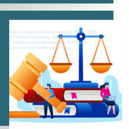
Νομοθεσία δημόσιων σχολείων
Φύλλα Εφημερίδας Κυβερνήσεως (ΦΕΚ) ΦΕΚ
2078/Β/2019 Ιδρύσεις, Προαγωγές,
Υποβιβασμοί και Καταργήσεις Δημοτικών
Σχολείων και Νηπιαγωγείων (Δεν…