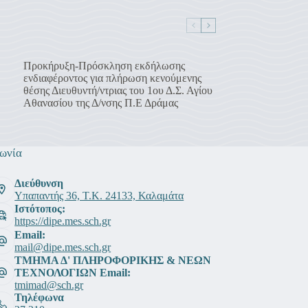
Προκήρυξη-Πρόσκληση εκδήλωσης
ενδιαφέροντος για πλήρωση κενούμενης
θέσης Διευθυντή/ντριας του 1ου Δ.Σ. Αγίου
Αθανασίου της Δ/νσης Π.Ε Δράμας
ωνία
Διεύθυνση
Υπαπαντής 36, Τ.Κ. 24133, Καλαμάτα
Ιστότοπος:
https://dipe.mes.sch.gr
Email:
mail@dipe.mes.sch.gr
ΤΜΗΜΑ Δ' ΠΛΗΡΟΦΟΡΙΚΗΣ & ΝΕΩΝ
ΤΕΧΝΟΛΟΓΙΩΝ Email:
tmimad@sch.gr
Τηλέφωνα