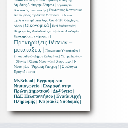
Δημόσιας Διοίκησης-Edupass |
Εργαστήριο
Εσωτερικός Κανονισμός
Βιωματικής Εκπαίδευσης |
Λειτουργίας Σχολικών Μονάδων |
Κλειστά
σχολεία και τμήματα λόγω Covid-19 |
Οδηγίες για
Οικονομικά |
Άδειες |
Περί διαδικασιών |
Πληροφορίες Μισθοδοσίας - Βεβαίωση Αποδοχών |
Προκηρύξεις εκδρομών |
Προκηρύξεις θέσεων –
μετατάξεις |
Πρόγραμμα Υποστήριξης |
Σίτιση μαθητών Δήμου Καλαμάτας |
Υλη μαθημάτων
Χωροταξική Ν.
- Οδηγίες |
Χάρτης Μεσσηνίας |
Ωρολόγια
Μεσσηνίας |
Ψηφιακή Υπογραφή |
Προγράμματα |
MySchool |
Εγγραφή στο
Νηπιαγωγείο |
Εγγραφή στην
Πρώτη Δημοτικού |
Δι@ύγεια |
ΠΔΕ Πελοποννήσου |
Ενιαία Αρχή
Πληρωμής |
Κτιριακές Υποδομές |