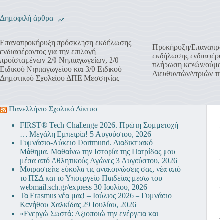
Δημοφιλή άρθρα
Επαναπροκήρυξη πρόσκληση εκδήλωσης
Προκήρυξη/Επαναπρ
ενδιαφέροντος για την επιλογή
εκδήλωσης ενδιαφέρο
προϊσταμένων 2/θ Νηπιαγωγείων, 2/θ
πλήρωση κενών/ούμ
Ειδικού Νηπιαγωγείου και 3/θ Ειδικού
Διευθυντών/ντριών 
Δημοτικού Σχολείου ΔΠΕ Μεσσηνίας
Πανελλήνιο Σχολικό Δίκτυο
FIRST® Tech Challenge 2026. Πρώτη Συμμετοχή
… Μεγάλη Εμπειρία!
5 Αυγούστου, 2026
Γυμνάσιο-Λύκειο Dortmund. Διαδικτυακό
Μάθημα. Μαθαίνω την Ιστορία της Πατρίδας μου
μέσα από Αθλητικούς Αγώνες
3 Αυγούστου, 2026
Μοιραστείτε εύκολα τις ανακοινώσεις σας, νέα από
το ΠΣΔ και το Υπουργείο Παιδείας μέσω του
webmail.sch.gr/express
30 Ιουλίου, 2026
Τα Erasmus νέα μας! – Ιούλιος 2026 – Γυμνάσιο
Κανήθου Χαλκίδας
29 Ιουλίου, 2026
«Ενεργώ Σωστά: Αξιοποιώ την ενέργεια και