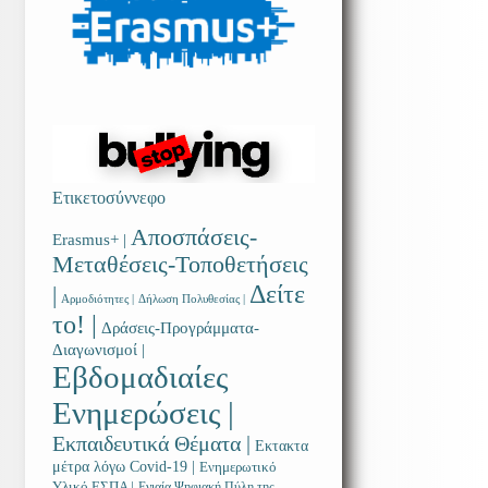
Ετικετοσύννεφο
Αποσπάσεις-
Erasmus+ |
Μεταθέσεις-Τοποθετήσεις
Δείτε
|
Αρμοδιότητες |
Δήλωση Πολυθεσίας |
το! |
Δράσεις-Προγράμματα-
Διαγωνισμοί |
Εβδομαδιαίες
Ενημερώσεις |
Εκπαιδευτικά Θέματα |
Εκτακτα
μέτρα λόγω Covid-19 |
Ενημερωτικό
Υλικό ΕΣΠΑ |
Ενιαία Ψηφιακή Πύλη της