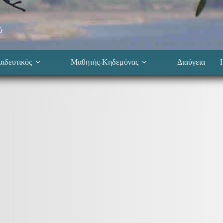
ύ
ιδευτικός
Μαθητής-Κηδεμόνας
Διαύγεια