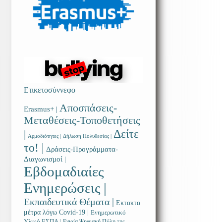
Ετικετοσύννεφο
Αποσπάσεις-
Erasmus+ |
Μεταθέσεις-Τοποθετήσεις
Δείτε
|
Αρμοδιότητες |
Δήλωση Πολυθεσίας |
το! |
Δράσεις-Προγράμματα-
Διαγωνισμοί |
Εβδομαδιαίες
Ενημερώσεις |
Εκπαιδευτικά Θέματα |
Εκτακτα
μέτρα λόγω Covid-19 |
Ενημερωτικό
Υλικό ΕΣΠΑ |
Ενιαία Ψηφιακή Πύλη της