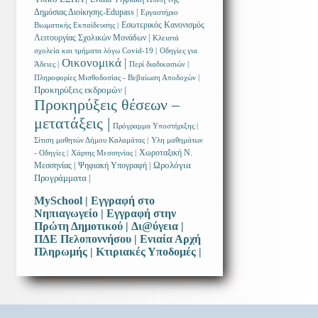
Δημόσιας Διοίκησης-Edupass |
Εργαστήριο
Εσωτερικός Κανονισμός
Βιωματικής Εκπαίδευσης |
Λειτουργίας Σχολικών Μονάδων |
Κλειστά
σχολεία και τμήματα λόγω Covid-19 |
Οδηγίες για
Οικονομικά |
Άδειες |
Περί διαδικασιών |
Πληροφορίες Μισθοδοσίας - Βεβαίωση Αποδοχών |
Προκηρύξεις εκδρομών |
Προκηρύξεις θέσεων –
μετατάξεις |
Πρόγραμμα Υποστήριξης |
Σίτιση μαθητών Δήμου Καλαμάτας |
Υλη μαθημάτων
Χωροταξική Ν.
- Οδηγίες |
Χάρτης Μεσσηνίας |
Ωρολόγια
Μεσσηνίας |
Ψηφιακή Υπογραφή |
Προγράμματα |
MySchool |
Εγγραφή στο
Νηπιαγωγείο |
Εγγραφή στην
Πρώτη Δημοτικού |
Δι@ύγεια |
ΠΔΕ Πελοποννήσου |
Ενιαία Αρχή
Πληρωμής |
Κτιριακές Υποδομές |