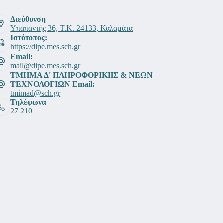
Διεύθυνση
Υπαπαντής 36, Τ.Κ. 24133, Καλαμάτα
Ιστότοπος:
https://dipe.mes.sch.gr
Email:
mail@dipe.mes.sch.gr
ΤΜΗΜΑ Δ' ΠΛΗΡΟΦΟΡΙΚΗΣ & ΝΕΩΝ
ΤΕΧΝΟΛΟΓΙΩΝ Email:
tmimad@sch.gr
Τηλέφωνα
27 210-