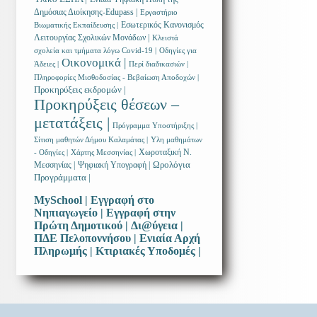
Δημόσιας Διοίκησης-Edupass |
Εργαστήριο
Εσωτερικός Κανονισμός
Βιωματικής Εκπαίδευσης |
Λειτουργίας Σχολικών Μονάδων |
Κλειστά
σχολεία και τμήματα λόγω Covid-19 |
Οδηγίες για
Οικονομικά |
Άδειες |
Περί διαδικασιών |
Πληροφορίες Μισθοδοσίας - Βεβαίωση Αποδοχών |
Προκηρύξεις εκδρομών |
Προκηρύξεις θέσεων –
μετατάξεις |
Πρόγραμμα Υποστήριξης |
Σίτιση μαθητών Δήμου Καλαμάτας |
Υλη μαθημάτων
Χωροταξική Ν.
- Οδηγίες |
Χάρτης Μεσσηνίας |
Ωρολόγια
Μεσσηνίας |
Ψηφιακή Υπογραφή |
Προγράμματα |
MySchool |
Εγγραφή στο
Νηπιαγωγείο |
Εγγραφή στην
Πρώτη Δημοτικού |
Δι@ύγεια |
ΠΔΕ Πελοποννήσου |
Ενιαία Αρχή
Πληρωμής |
Κτιριακές Υποδομές |