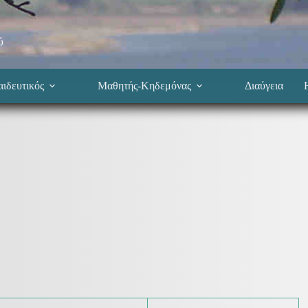
ύ
ιδευτικός
Μαθητής-Κηδεμόνας
Διαύγεια