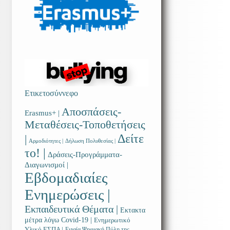
Ετικετοσύννεφο
Αποσπάσεις-
Erasmus+ |
Μεταθέσεις-Τοποθετήσεις
Δείτε
|
Αρμοδιότητες |
Δήλωση Πολυθεσίας |
το! |
Δράσεις-Προγράμματα-
Διαγωνισμοί |
Εβδομαδιαίες
Ενημερώσεις |
Εκπαιδευτικά Θέματα |
Εκτακτα
μέτρα λόγω Covid-19 |
Ενημερωτικό
Υλικό ΕΣΠΑ |
Ενιαία Ψηφιακή Πύλη της