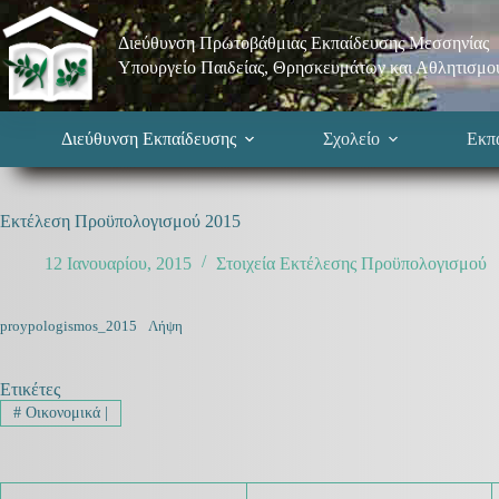
Μετάβαση
στο
Διεύθυνση Πρωτοβάθμιας Εκπαίδευσης Μεσσηνίας
περιεχόμενο
Υπουργείο Παιδείας, Θρησκευμάτων και Αθλητισμο
Διεύθυνση Εκπαίδευσης
Σχολείο
Εκπα
Εκτέλεση Προϋπολογισμού 2015
12 Ιανουαρίου, 2015
Στοιχεία Εκτέλεσης Προϋπολογισμού
proypologismos_2015
Λήψη
Ετικέτες
#
Οικονομικά |