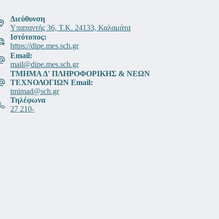
Διεύθυνση
Υπαπαντής 36, Τ.Κ. 24133, Καλαμάτα
Ιστότοπος:
https://dipe.mes.sch.gr
Email:
mail@dipe.mes.sch.gr
ΤΜΗΜΑ Δ' ΠΛΗΡΟΦΟΡΙΚΗΣ & ΝΕΩΝ
ΤΕΧΝΟΛΟΓΙΩΝ Email:
tmimad@sch.gr
Τηλέφωνα
27 210-