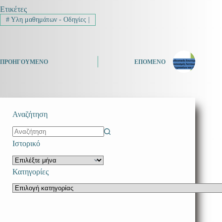
Ετικέτες
#
Υλη μαθημάτων - Οδηγίες |
ΠΡΟΗΓΟΎΜΕΝΟ
ΕΠΌΜΕΝΟ
Αναζήτηση
No
Ιστορικό
results
Ιστορικό
Κατηγορίες
Κατηγορίες