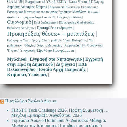
Covid-19 |
Ενημερωτικό Υλικό ΕΣΠΑ |
Ενιαία Ψηφιακή Πύλη της
Δημόσιας Διοίκησης-Edupass |
Εργαστήριο Βιωματικής Εκπαίδευσης |
Εσωτερικός Κανονισμός Λειτουργίας Σχολικών Μονάδων |
Κλειστά
σχολεία και τμήματα λόγω Covid-19 |
Οδηγίες για Άδειες |
Οικονομικά |
Περί διαδικασιών |
Πληροφορίες Μισθοδοσίας -
Προκηρύξεις εκδρομών |
Βεβαίωση Αποδοχών |
Προκηρύξεις θέσεων – μετατάξεις |
Πρόγραμμα Υποστήριξης |
Σίτιση μαθητών Δήμου Καλαμάτας |
Υλη
Χωροταξική Ν. Μεσσηνίας |
μαθημάτων - Οδηγίες |
Χάρτης Μεσσηνίας |
Ωρολόγια Προγράμματα |
Ψηφιακή Υπογραφή |
MySchool |
Εγγραφή στο Νηπιαγωγείο |
Εγγραφή
στην Πρώτη Δημοτικού |
Δι@ύγεια |
ΠΔΕ
Πελοποννήσου |
Ενιαία Αρχή Πληρωμής |
Κτιριακές Υποδομές |
Πανελλήνιο Σχολικό Δίκτυο
FIRST® Tech Challenge 2026. Πρώτη Συμμετοχή …
Μεγάλη Εμπειρία!
5 Αυγούστου, 2026
Γυμνάσιο-Λύκειο Dortmund. Διαδικτυακό Μάθημα.
Μαθαίνω την Ιστορία της Πατρίδας μου μέσα από