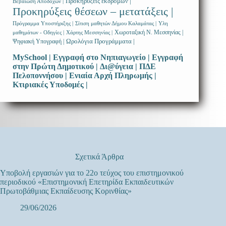
Προκηρύξεις εκδρομών |
Βεβαίωση Αποδοχών |
Προκηρύξεις θέσεων – μετατάξεις |
Πρόγραμμα Υποστήριξης |
Σίτιση μαθητών Δήμου Καλαμάτας |
Υλη
Χωροταξική Ν. Μεσσηνίας |
μαθημάτων - Οδηγίες |
Χάρτης Μεσσηνίας |
Ωρολόγια Προγράμματα |
Ψηφιακή Υπογραφή |
MySchool |
Εγγραφή στο Νηπιαγωγείο |
Εγγραφή
στην Πρώτη Δημοτικού |
Δι@ύγεια |
ΠΔΕ
Πελοποννήσου |
Ενιαία Αρχή Πληρωμής |
Κτιριακές Υποδομές |
Σχετικά Άρθρα
Υποβολή εργασιών για το 22ο τεύχος του επιστημονικού
περιοδικού «Επιστημονική Επετηρίδα Εκπαιδευτικών
Πρωτοβάθμιας Εκπαίδευσης Κορινθίας»
29/06/2026