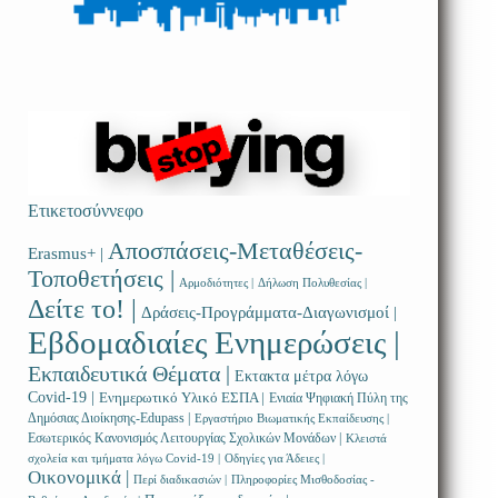
Ετικετοσύννεφο
Αποσπάσεις-Μεταθέσεις-
Erasmus+ |
Τοποθετήσεις |
Αρμοδιότητες |
Δήλωση Πολυθεσίας |
Δείτε το! |
Δράσεις-Προγράμματα-Διαγωνισμοί |
Εβδομαδιαίες Ενημερώσεις |
Εκπαιδευτικά Θέματα |
Εκτακτα μέτρα λόγω
Covid-19 |
Ενημερωτικό Υλικό ΕΣΠΑ |
Ενιαία Ψηφιακή Πύλη της
Δημόσιας Διοίκησης-Edupass |
Εργαστήριο Βιωματικής Εκπαίδευσης |
Εσωτερικός Κανονισμός Λειτουργίας Σχολικών Μονάδων |
Κλειστά
σχολεία και τμήματα λόγω Covid-19 |
Οδηγίες για Άδειες |
Οικονομικά |
Περί διαδικασιών |
Πληροφορίες Μισθοδοσίας -