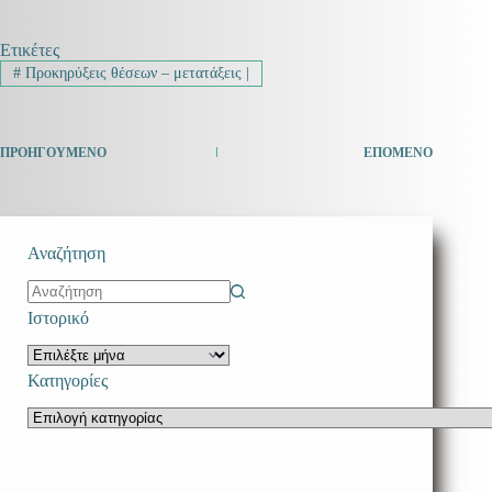
Ετικέτες
#
Προκηρύξεις θέσεων – μετατάξεις |
ΠΡΟΗΓΟΎΜΕΝΟ
ΕΠΌΜΕΝΟ
Αναζήτηση
No
Ιστορικό
results
Ιστορικό
Κατηγορίες
Κατηγορίες