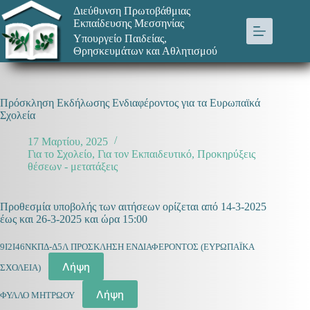
Μετάβαση
Διεύθυνση Πρωτοβάθμιας
στο
Εκπαίδευσης Μεσσηνίας
περιεχόμενο
Υπουργείο Παιδείας,
Θρησκευμάτων και Αθλητισμού
Πρόσκληση Εκδήλωσης Ενδιαφέροντος για τα Ευρωπαϊκά
Σχολεία
17 Μαρτίου, 2025
Για το Σχολείο
,
Για τον Εκπαιδευτικό
,
Προκηρύξεις
θέσεων - μετατάξεις
Προθεσμία υποβολής των αιτήσεων ορίζεται από 14-3-2025
έως και 26-3-2025 και ώρα 15:00
9Ι2Ι46ΝΚΠΔ-Δ5Λ ΠΡΟΣΚΛΗΣΗ ΕΝΔΙΑΦΕΡΟΝΤΟΣ (ΕΥΡΩΠΑΪΚΑ
Λήψη
ΣΧΟΛΕΙΑ)
Λήψη
ΦΥΛΛΟ ΜΗΤΡΩΟΥ