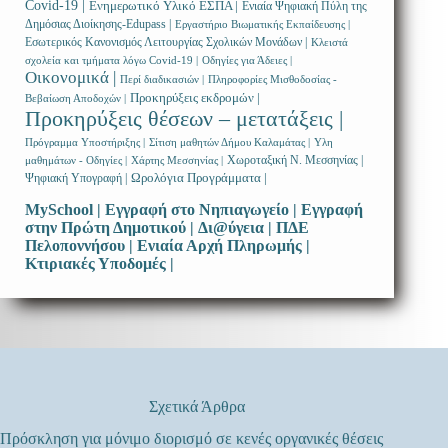
Covid-19 |
Ενημερωτικό Υλικό ΕΣΠΑ |
Ενιαία Ψηφιακή Πύλη της
Δημόσιας Διοίκησης-Edupass |
Εργαστήριο Βιωματικής Εκπαίδευσης |
Εσωτερικός Κανονισμός Λειτουργίας Σχολικών Μονάδων |
Κλειστά
σχολεία και τμήματα λόγω Covid-19 |
Οδηγίες για Άδειες |
Οικονομικά |
Περί διαδικασιών |
Πληροφορίες Μισθοδοσίας -
Προκηρύξεις εκδρομών |
Βεβαίωση Αποδοχών |
Προκηρύξεις θέσεων – μετατάξεις |
Πρόγραμμα Υποστήριξης |
Σίτιση μαθητών Δήμου Καλαμάτας |
Υλη
Χωροταξική Ν. Μεσσηνίας |
μαθημάτων - Οδηγίες |
Χάρτης Μεσσηνίας |
Ωρολόγια Προγράμματα |
Ψηφιακή Υπογραφή |
MySchool |
Εγγραφή στο Νηπιαγωγείο |
Εγγραφή
στην Πρώτη Δημοτικού |
Δι@ύγεια |
ΠΔΕ
Πελοποννήσου |
Ενιαία Αρχή Πληρωμής |
Κτιριακές Υποδομές |
Σχετικά Άρθρα
Πρόσκληση για μόνιμο διορισμό σε κενές οργανικές θέσεις