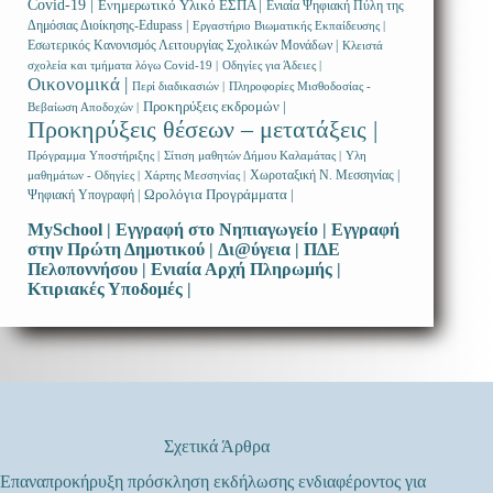
Covid-19 |
Ενημερωτικό Υλικό ΕΣΠΑ |
Ενιαία Ψηφιακή Πύλη της
Δημόσιας Διοίκησης-Edupass |
Εργαστήριο Βιωματικής Εκπαίδευσης |
Εσωτερικός Κανονισμός Λειτουργίας Σχολικών Μονάδων |
Κλειστά
σχολεία και τμήματα λόγω Covid-19 |
Οδηγίες για Άδειες |
Οικονομικά |
Περί διαδικασιών |
Πληροφορίες Μισθοδοσίας -
Προκηρύξεις εκδρομών |
Βεβαίωση Αποδοχών |
Προκηρύξεις θέσεων – μετατάξεις |
Πρόγραμμα Υποστήριξης |
Σίτιση μαθητών Δήμου Καλαμάτας |
Υλη
Χωροταξική Ν. Μεσσηνίας |
μαθημάτων - Οδηγίες |
Χάρτης Μεσσηνίας |
Ωρολόγια Προγράμματα |
Ψηφιακή Υπογραφή |
MySchool |
Εγγραφή στο Νηπιαγωγείο |
Εγγραφή
στην Πρώτη Δημοτικού |
Δι@ύγεια |
ΠΔΕ
Πελοποννήσου |
Ενιαία Αρχή Πληρωμής |
Κτιριακές Υποδομές |
Σχετικά Άρθρα
Επαναπροκήρυξη πρόσκληση εκδήλωσης ενδιαφέροντος για