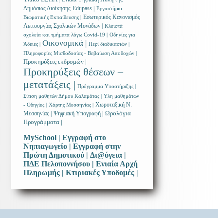
Δημόσιας Διοίκησης-Edupass |
Εργαστήριο
Εσωτερικός Κανονισμός
Βιωματικής Εκπαίδευσης |
Λειτουργίας Σχολικών Μονάδων |
Κλειστά
σχολεία και τμήματα λόγω Covid-19 |
Οδηγίες για
Οικονομικά |
Άδειες |
Περί διαδικασιών |
Πληροφορίες Μισθοδοσίας - Βεβαίωση Αποδοχών |
Προκηρύξεις εκδρομών |
Προκηρύξεις θέσεων –
μετατάξεις |
Πρόγραμμα Υποστήριξης |
Σίτιση μαθητών Δήμου Καλαμάτας |
Υλη μαθημάτων
Χωροταξική Ν.
- Οδηγίες |
Χάρτης Μεσσηνίας |
Ωρολόγια
Μεσσηνίας |
Ψηφιακή Υπογραφή |
Προγράμματα |
MySchool |
Εγγραφή στο
Νηπιαγωγείο |
Εγγραφή στην
Πρώτη Δημοτικού |
Δι@ύγεια |
ΠΔΕ Πελοποννήσου |
Ενιαία Αρχή
Πληρωμής |
Κτιριακές Υποδομές |