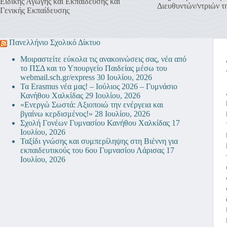
Ειδικής Αγωγής και Εκπαίδευσης και
Διευθυντών/ντριών 
Γενικής Εκπαίδευσης
Πανελλήνιο Σχολικό Δίκτυο
Μοιραστείτε εύκολα τις ανακοινώσεις σας, νέα από
το ΠΣΔ και το Υπουργείο Παιδείας μέσω του
webmail.sch.gr/express
30 Ιουλίου, 2026
Τα Erasmus νέα μας! – Ιούλιος 2026 – Γυμνάσιο
Κανήθου Χαλκίδας
29 Ιουλίου, 2026
«Ενεργώ Σωστά: Αξιοποιώ την ενέργεια και
βγαίνω κερδισμένος!»
28 Ιουλίου, 2026
Σχολή Γονέων Γυμνασίου Κανήθου Χαλκίδας
17
Ιουλίου, 2026
Ταξίδι γνώσης και συμπερίληψης στη Βιέννη για
εκπαιδευτικούς του 6ου Γυμνασίου Λάρισας
17
Ιουλίου, 2026