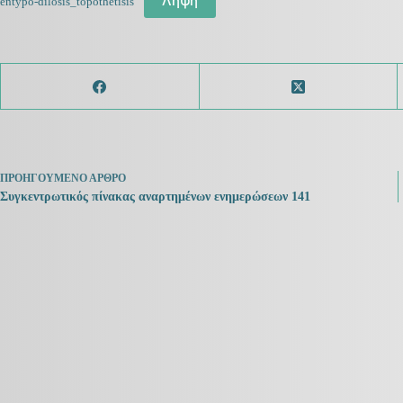
Λήψη
entypo-dilosis_topothetisis
ΠΡΟΗΓΟΎΜΕΝΟ
ΆΡΘΡΟ
Συγκεντρωτικός πίνακας αναρτημένων ενημερώσεων 141