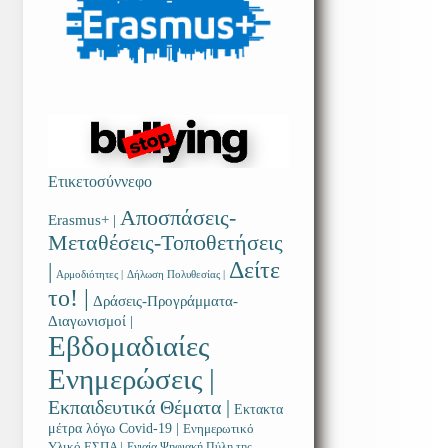
Ετικετοσύννεφο
Αποσπάσεις-
Erasmus+ |
Μεταθέσεις-Τοποθετήσεις
Δείτε
|
Αρμοδιότητες |
Δήλωση Πολυθεσίας |
το! |
Δράσεις-Προγράμματα-
Διαγωνισμοί |
Εβδομαδιαίες
Ενημερώσεις |
Εκπαιδευτικά Θέματα |
Εκτακτα
μέτρα λόγω Covid-19 |
Ενημερωτικό
Υλικό ΕΣΠΑ |
Ενιαία Ψηφιακή Πύλη της