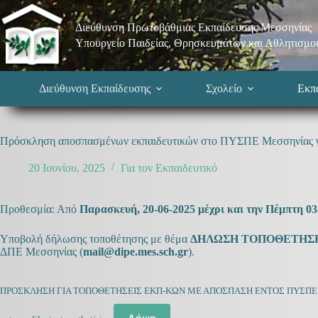
Μετάβαση
στο
Διεύθυνση Πρωτοβάθμιας Εκπαίδευσης Μεσσηνίας
περιεχόμενο
Υπουργείο Παιδείας, Θρησκευμάτων και Αθλητισμο
Διεύθυνση Εκπαίδευσης
Σχολείο
Εκπα
Πρόσκληση αποσπασμένων εκπαιδευτικών στο ΠΥΣΠΕ Μεσσηνίας γ
20 Ιουνίου, 2025
Για τον Εκπαιδευτικό
Προθεσμία: Από
Παρασκευή, 20-06-2025 μέχρι και την Πέμπτη 03
Υποβολή δήλωσης τοποθέτησης με θέμα
ΔΗΛΩΣΗ ΤΟΠΟΘΕΤΗΣΗ
ΔΠΕ Μεσσηνίας (
mail@dipe.mes.sch.gr
).
ΠΡΟΣΚΛΗΣΗ ΓΙΑ ΤΟΠΟΘΕΤΗΣΕΙΣ ΕΚΠ-ΚΩΝ ΜΕ ΑΠΟΣΠΑΣΗ ΕΝΤΟΣ ΠΥΣΠΕ