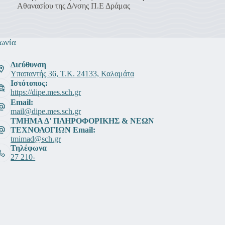
Αθανασίου της Δ/νσης Π.Ε Δράμας
ωνία
Διεύθυνση
Υπαπαντής 36, Τ.Κ. 24133, Καλαμάτα
Ιστότοπος:
https://dipe.mes.sch.gr
Email:
mail@dipe.mes.sch.gr
ΤΜΗΜΑ Δ' ΠΛΗΡΟΦΟΡΙΚΗΣ & ΝΕΩΝ
ΤΕΧΝΟΛΟΓΙΩΝ Email:
tmimad@sch.gr
Τηλέφωνα
27 210-