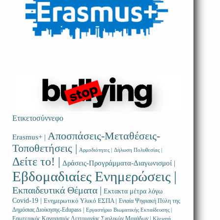
Ετικετοσύννεφο
Αποσπάσεις-Μεταθέσεις-
Erasmus+ |
Τοποθετήσεις |
Αρμοδιότητες |
Δήλωση Πολυθεσίας |
Δείτε το! |
Δράσεις-Προγράμματα-Διαγωνισμοί |
Εβδομαδιαίες Ενημερώσεις |
Εκπαιδευτικά Θέματα |
Εκτακτα μέτρα λόγω
Covid-19 |
Ενημερωτικό Υλικό ΕΣΠΑ |
Ενιαία Ψηφιακή Πύλη της
Δημόσιας Διοίκησης-Edupass |
Εργαστήριο Βιωματικής Εκπαίδευσης |
Εσωτερικός Κανονισμός Λειτουργίας Σχολικών Μονάδων |
Κλειστά