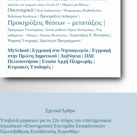
σχολεία και τμήματα λόγω Covid-19 |
Οδηγίες για Άδειες |
Οικονομικά |
Περί διαδικασιών |
Πληροφορίες Μισθοδοσίας -
Προκηρύξεις εκδρομών |
Βεβαίωση Αποδοχών |
Προκηρύξεις θέσεων – μετατάξεις |
Πρόγραμμα Υποστήριξης |
Σίτιση μαθητών Δήμου Καλαμάτας |
Υλη
Χωροταξική Ν. Μεσσηνίας |
μαθημάτων - Οδηγίες |
Χάρτης Μεσσηνίας |
Ωρολόγια Προγράμματα |
Ψηφιακή Υπογραφή |
MySchool |
Εγγραφή στο Νηπιαγωγείο |
Εγγραφή
στην Πρώτη Δημοτικού |
Δι@ύγεια |
ΠΔΕ
Πελοποννήσου |
Ενιαία Αρχή Πληρωμής |
Κτιριακές Υποδομές |
Σχετικά Άρθρα
Υποβολή εργασιών για το 22ο τεύχος του επιστημονικού
περιοδικού «Επιστημονική Επετηρίδα Εκπαιδευτικών
Πρωτοβάθμιας Εκπαίδευσης Κορινθίας»