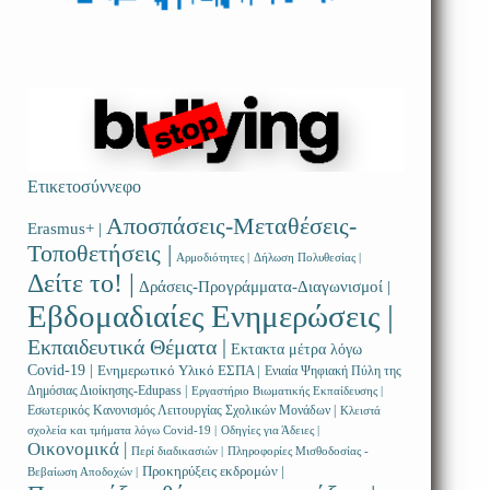
Ετικετοσύννεφο
Αποσπάσεις-Μεταθέσεις-
Erasmus+ |
Τοποθετήσεις |
Αρμοδιότητες |
Δήλωση Πολυθεσίας |
Δείτε το! |
Δράσεις-Προγράμματα-Διαγωνισμοί |
Εβδομαδιαίες Ενημερώσεις |
Εκπαιδευτικά Θέματα |
Εκτακτα μέτρα λόγω
Covid-19 |
Ενημερωτικό Υλικό ΕΣΠΑ |
Ενιαία Ψηφιακή Πύλη της
Δημόσιας Διοίκησης-Edupass |
Εργαστήριο Βιωματικής Εκπαίδευσης |
Εσωτερικός Κανονισμός Λειτουργίας Σχολικών Μονάδων |
Κλειστά
σχολεία και τμήματα λόγω Covid-19 |
Οδηγίες για Άδειες |
Οικονομικά |
Περί διαδικασιών |
Πληροφορίες Μισθοδοσίας -
Προκηρύξεις εκδρομών |
Βεβαίωση Αποδοχών |