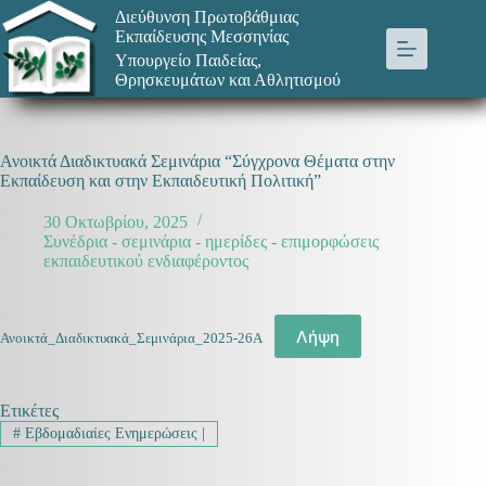
Μετάβαση
Διεύθυνση Πρωτοβάθμιας
στο
Εκπαίδευσης Μεσσηνίας
περιεχόμενο
Υπουργείο Παιδείας,
Θρησκευμάτων και Αθλητισμού
Ανοικτά Διαδικτυακά Σεμινάρια “Σύγχρονα Θέματα στην
Εκπαίδευση και στην Εκπαιδευτική Πολιτική”
30 Οκτωβρίου, 2025
Συνέδρια - σεμινάρια - ημερίδες - επιμορφώσεις
εκπαιδευτικού ενδιαφέροντος
Λήψη
Ανοικτά_Διαδικτυακά_Σεμινάρια_2025-26Α
Ετικέτες
#
Εβδομαδιαίες Ενημερώσεις |