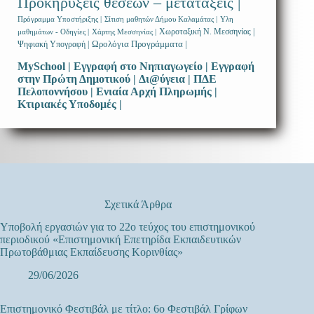
Προκηρύξεις θέσεων – μετατάξεις |
Πρόγραμμα Υποστήριξης |
Σίτιση μαθητών Δήμου Καλαμάτας |
Υλη
Χωροταξική Ν. Μεσσηνίας |
μαθημάτων - Οδηγίες |
Χάρτης Μεσσηνίας |
Ωρολόγια Προγράμματα |
Ψηφιακή Υπογραφή |
MySchool |
Εγγραφή στο Νηπιαγωγείο |
Εγγραφή
στην Πρώτη Δημοτικού |
Δι@ύγεια |
ΠΔΕ
Πελοποννήσου |
Ενιαία Αρχή Πληρωμής |
Κτιριακές Υποδομές |
Σχετικά Άρθρα
Υποβολή εργασιών για το 22ο τεύχος του επιστημονικού
περιοδικού «Επιστημονική Επετηρίδα Εκπαιδευτικών
Πρωτοβάθμιας Εκπαίδευσης Κορινθίας»
29/06/2026
Επιστημονικό Φεστιβάλ με τίτλο: 6ο Φεστιβάλ Γρίφων