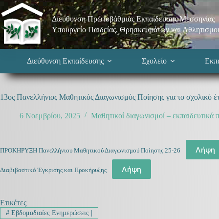
Μετάβαση
στο
Διεύθυνση Πρωτοβάθμιας Εκπαίδευσης Μεσσηνίας
περιεχόμενο
Υπουργείο Παιδείας, Θρησκευμάτων και Αθλητισμο
Διεύθυνση Εκπαίδευσης
Σχολείο
Εκπα
13ος Πανελλήνιος Μαθητικός Διαγωνισμός Ποίησης για το σχολικό έ
6 Νοεμβρίου, 2025
Μαθητικοί διαγωνισμοί – εκπαιδευτικά π
Λήψη
ΠΡΟΚΗΡΥΞΗ Πανελλήνιου Μαθητικού Διαγωνισμού Ποίησης 25-26
Λήψη
Διαβιβαστικό Έγκρισης και Προκήρυξης
Ετικέτες
#
Εβδομαδιαίες Ενημερώσεις |