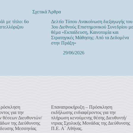
Σχετικά Άρθρα
άλ με τίτλο: 6ο
Δελτίο Τύπου Ανακοίνωση διεξαγωγής του
στελλόριζου
3ου Διεθνούς Επιστημονικού Συνεδρίου μ
θέμα «Εκπαίδευση, Καινοτομία και
Στρατηγικές Μάθησης: Από τα Δεδομένα
στην Πράξη»
29/06/2026
Πρόσκληση
Επαναπροκήρυξη – Πρόσκληση
ντος για την
εκδήλωσης ενδιαφέροντος για την
 θέσεων Διευθυντών/
πλήρωση κενούμενης θέσης Διευθυντή/
άδων της Διεύθυνσης
ντριας Σχολικής Μονάδας της Διεύθυνσης
δευσης Μεσσηνίας
Π.Ε. Α΄ Αθήνας.