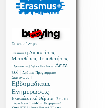
Ετικετοσύννεφο
Αποσπάσεις-
Erasmus+ |
Μεταθέσεις-Τοποθετήσεις
Δείτε
|
Αρμοδιότητες |
Δήλωση Πολυθεσίας |
το! |
Δράσεις-Προγράμματα-
Διαγωνισμοί |
Εβδομαδιαίες
Ενημερώσεις |
Εκπαιδευτικά Θέματα |
Εκτακτα
μέτρα λόγω Covid-19 |
Ενημερωτικό
Υλικό ΕΣΠΑ |
Ενιαία Ψηφιακή Πύλη της