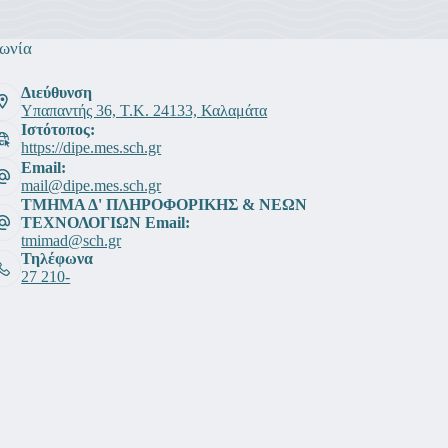
ωνία
Διεύθυνση
Υπαπαντής 36, Τ.Κ. 24133, Καλαμάτα
Ιστότοπος:
https://dipe.mes.sch.gr
Email:
mail@dipe.mes.sch.gr
ΤΜΗΜΑ Δ' ΠΛΗΡΟΦΟΡΙΚΗΣ & ΝΕΩΝ
ΤΕΧΝΟΛΟΓΙΩΝ Email:
tmimad@sch.gr
Τηλέφωνα
27 210-