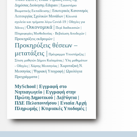
Δημόσιας Διοίκησης-Edupass |
Εργαστήριο
Εσωτερικός Κανονισμός
Βιωματικής Εκπαίδευσης |
Λειτουργίας Σχολικών Μονάδων |
Κλειστά
σχολεία και τμήματα λόγω Covid-19 |
Οδηγίες για
Οικονομικά |
Άδειες |
Περί διαδικασιών |
Πληροφορίες Μισθοδοσίας - Βεβαίωση Αποδοχών |
Προκηρύξεις εκδρομών |
Προκηρύξεις θέσεων –
μετατάξεις |
Πρόγραμμα Υποστήριξης |
Σίτιση μαθητών Δήμου Καλαμάτας |
Υλη μαθημάτων
Χωροταξική Ν.
- Οδηγίες |
Χάρτης Μεσσηνίας |
Ωρολόγια
Μεσσηνίας |
Ψηφιακή Υπογραφή |
Προγράμματα |
MySchool |
Εγγραφή στο
Νηπιαγωγείο |
Εγγραφή στην
Πρώτη Δημοτικού |
Δι@ύγεια |
ΠΔΕ Πελοποννήσου |
Ενιαία Αρχή
Πληρωμής |
Κτιριακές Υποδομές |