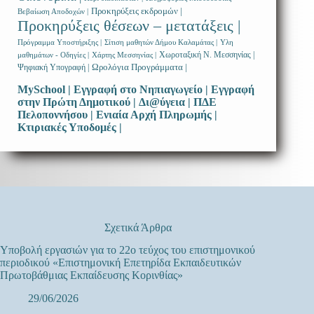
Προκηρύξεις εκδρομών |
Βεβαίωση Αποδοχών |
Προκηρύξεις θέσεων – μετατάξεις |
Πρόγραμμα Υποστήριξης |
Σίτιση μαθητών Δήμου Καλαμάτας |
Υλη
Χωροταξική Ν. Μεσσηνίας |
μαθημάτων - Οδηγίες |
Χάρτης Μεσσηνίας |
Ωρολόγια Προγράμματα |
Ψηφιακή Υπογραφή |
MySchool |
Εγγραφή στο Νηπιαγωγείο |
Εγγραφή
στην Πρώτη Δημοτικού |
Δι@ύγεια |
ΠΔΕ
Πελοποννήσου |
Ενιαία Αρχή Πληρωμής |
Κτιριακές Υποδομές |
Σχετικά Άρθρα
Υποβολή εργασιών για το 22ο τεύχος του επιστημονικού
περιοδικού «Επιστημονική Επετηρίδα Εκπαιδευτικών
Πρωτοβάθμιας Εκπαίδευσης Κορινθίας»
29/06/2026