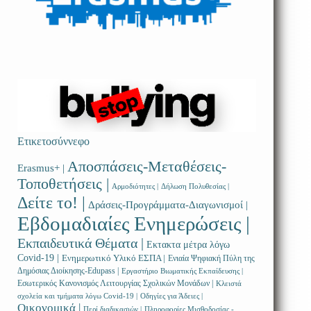
Ετικετοσύννεφο
Αποσπάσεις-Μεταθέσεις-
Erasmus+ |
Τοποθετήσεις |
Αρμοδιότητες |
Δήλωση Πολυθεσίας |
Δείτε το! |
Δράσεις-Προγράμματα-Διαγωνισμοί |
Εβδομαδιαίες Ενημερώσεις |
Εκπαιδευτικά Θέματα |
Εκτακτα μέτρα λόγω
Covid-19 |
Ενημερωτικό Υλικό ΕΣΠΑ |
Ενιαία Ψηφιακή Πύλη της
Δημόσιας Διοίκησης-Edupass |
Εργαστήριο Βιωματικής Εκπαίδευσης |
Εσωτερικός Κανονισμός Λειτουργίας Σχολικών Μονάδων |
Κλειστά
σχολεία και τμήματα λόγω Covid-19 |
Οδηγίες για Άδειες |
Οικονομικά |
Περί διαδικασιών |
Πληροφορίες Μισθοδοσίας -