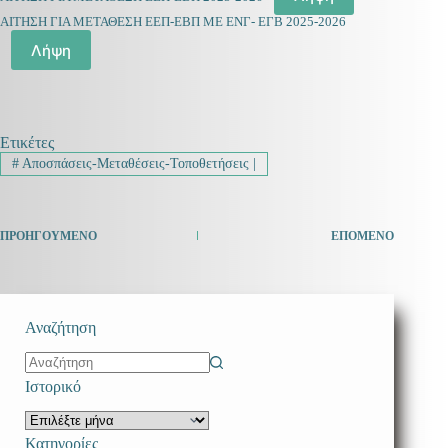
ΑΙΤΗΣΗ ΓΙΑ ΜΕΤΑΘΕΣΗ ΕΕΠ-ΕΒΠ ΜΕ ΕΝΓ- ΕΓΒ 2025-2026
Λήψη
Ετικέτες
#
Αποσπάσεις-Μεταθέσεις-Τοποθετήσεις |
ΠΡΟΗΓΟΎΜΕΝΟ
ΕΠΌΜΕΝΟ
Αναζήτηση
No
Ιστορικό
results
Ιστορικό
Κατηγορίες