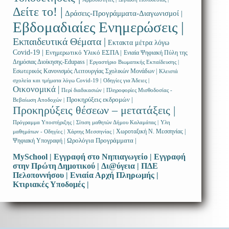
Δείτε το! |
Δράσεις-Προγράμματα-Διαγωνισμοί |
Εβδομαδιαίες Ενημερώσεις |
Εκπαιδευτικά Θέματα |
Εκτακτα μέτρα λόγω
Covid-19 |
Ενημερωτικό Υλικό ΕΣΠΑ |
Ενιαία Ψηφιακή Πύλη της
Δημόσιας Διοίκησης-Edupass |
Εργαστήριο Βιωματικής Εκπαίδευσης |
Εσωτερικός Κανονισμός Λειτουργίας Σχολικών Μονάδων |
Κλειστά
σχολεία και τμήματα λόγω Covid-19 |
Οδηγίες για Άδειες |
Οικονομικά |
Περί διαδικασιών |
Πληροφορίες Μισθοδοσίας -
Προκηρύξεις εκδρομών |
Βεβαίωση Αποδοχών |
Προκηρύξεις θέσεων – μετατάξεις |
Πρόγραμμα Υποστήριξης |
Σίτιση μαθητών Δήμου Καλαμάτας |
Υλη
Χωροταξική Ν. Μεσσηνίας |
μαθημάτων - Οδηγίες |
Χάρτης Μεσσηνίας |
Ωρολόγια Προγράμματα |
Ψηφιακή Υπογραφή |
MySchool |
Εγγραφή στο Νηπιαγωγείο |
Εγγραφή
στην Πρώτη Δημοτικού |
Δι@ύγεια |
ΠΔΕ
Πελοποννήσου |
Ενιαία Αρχή Πληρωμής |
Κτιριακές Υποδομές |