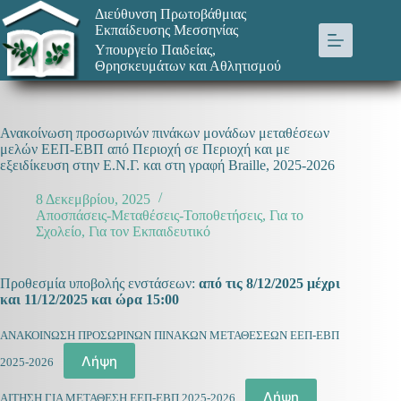
Μετάβαση
Διεύθυνση Πρωτοβάθμιας
στο
Εκπαίδευσης Μεσσηνίας
περιεχόμενο
Υπουργείο Παιδείας,
Θρησκευμάτων και Αθλητισμού
Ανακοίνωση προσωρινών πινάκων μονάδων μεταθέσεων
μελών ΕΕΠ-ΕΒΠ από Περιοχή σε Περιοχή και με
εξειδίκευση στην Ε.Ν.Γ. και στη γραφή Braille, 2025-2026
8 Δεκεμβρίου, 2025
Αποσπάσεις-Μεταθέσεις-Τοποθετήσεις
,
Για το
Σχολείο
,
Για τον Εκπαιδευτικό
Προθεσμία υποβολής ενστάσεων:
από τις 8/12/2025 μέχρι
και 11/12/2025 και ώρα 15:00
ΑΝΑΚΟΙΝΩΣΗ ΠΡΟΣΩΡΙΝΩΝ ΠΙΝΑΚΩΝ ΜΕΤΑΘΕΣΕΩΝ ΕΕΠ-ΕΒΠ
Λήψη
2025-2026
Λήψη
ΑΙΤΗΣΗ ΓΙΑ ΜΕΤΑΘΕΣΗ ΕΕΠ-ΕΒΠ 2025-2026