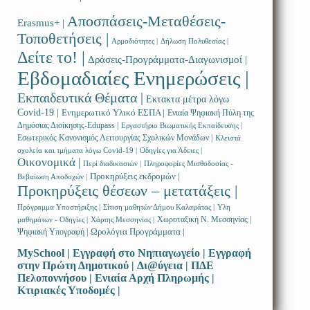
Αποσπάσεις-Μεταθέσεις-
Erasmus+ |
Τοποθετήσεις |
Αρμοδιότητες |
Δήλωση Πολυθεσίας |
Δείτε το! |
Δράσεις-Προγράμματα-Διαγωνισμοί |
Εβδομαδιαίες Ενημερώσεις |
Εκπαιδευτικά Θέματα |
Εκτακτα μέτρα λόγω
Covid-19 |
Ενημερωτικό Υλικό ΕΣΠΑ |
Ενιαία Ψηφιακή Πύλη της
Δημόσιας Διοίκησης-Edupass |
Εργαστήριο Βιωματικής Εκπαίδευσης |
Εσωτερικός Κανονισμός Λειτουργίας Σχολικών Μονάδων |
Κλειστά
σχολεία και τμήματα λόγω Covid-19 |
Οδηγίες για Άδειες |
Οικονομικά |
Περί διαδικασιών |
Πληροφορίες Μισθοδοσίας -
Προκηρύξεις εκδρομών |
Βεβαίωση Αποδοχών |
Προκηρύξεις θέσεων – μετατάξεις |
Πρόγραμμα Υποστήριξης |
Σίτιση μαθητών Δήμου Καλαμάτας |
Υλη
Χωροταξική Ν. Μεσσηνίας |
μαθημάτων - Οδηγίες |
Χάρτης Μεσσηνίας |
Ωρολόγια Προγράμματα |
Ψηφιακή Υπογραφή |
MySchool |
Εγγραφή στο Νηπιαγωγείο |
Εγγραφή
στην Πρώτη Δημοτικού |
Δι@ύγεια |
ΠΔΕ
Πελοποννήσου |
Ενιαία Αρχή Πληρωμής |
Κτιριακές Υποδομές |