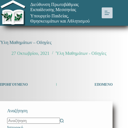
Μετάβαση
Διεύθυνση Πρωτοβάθμιας
στο
Εκπαίδευσης Μεσσηνίας
περιεχόμενο
Υπουργείο Παιδείας,
Θρησκευμάτων και Αθλητισμού
Ύλη Μαθημάτων – Οδηγίες
27 Οκτωβρίου, 2021
Ύλη Μαθημάτων - Οδηγίες
ΠΡΟΗΓΟΎΜΕΝΟ
ΕΠΌΜΕΝΟ
Αναζήτηση
No
Ιστορικό