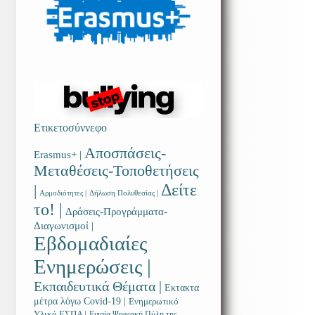
Ετικετοσύννεφο
Αποσπάσεις-
Erasmus+ |
Μεταθέσεις-Τοποθετήσεις
Δείτε
|
Αρμοδιότητες |
Δήλωση Πολυθεσίας |
το! |
Δράσεις-Προγράμματα-
Διαγωνισμοί |
Εβδομαδιαίες
Ενημερώσεις |
Εκπαιδευτικά Θέματα |
Εκτακτα
μέτρα λόγω Covid-19 |
Ενημερωτικό
Υλικό ΕΣΠΑ |
Ενιαία Ψηφιακή Πύλη της