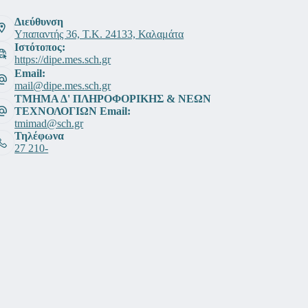
Διεύθυνση
Υπαπαντής 36, Τ.Κ. 24133, Καλαμάτα
Ιστότοπος:
https://dipe.mes.sch.gr
Email:
mail@dipe.mes.sch.gr
ΤΜΗΜΑ Δ' ΠΛΗΡΟΦΟΡΙΚΗΣ & ΝΕΩΝ
ΤΕΧΝΟΛΟΓΙΩΝ Email:
tmimad@sch.gr
Τηλέφωνα
27 210-