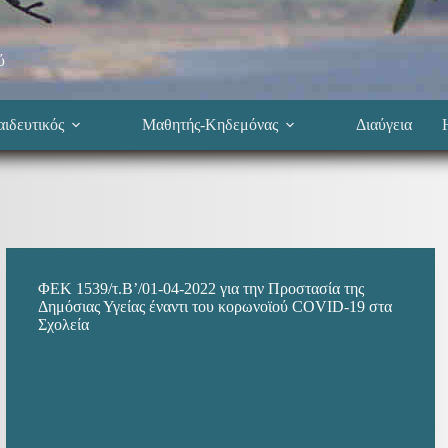
ύ
ιδευτικός
Μαθητής-Κηδεμόνας
Διαύγεια
ΦΕΚ 1539/τ.Β’/01-04-2022 για την Προστασία της
Δημόσιας Υγείας έναντι του κορωνοϊού COVID-19 στα
Σχολεία