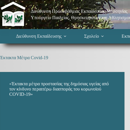
Μετάβαση
στο
Διεύθυνση Πρωτοβάθμιας Εκπαίδευσης Μεσσηνίας
περιεχόμενο
Υπουργείο Παιδείας, Θρησκευμάτων και Αθλητισμο
Διεύθυνση Εκπαίδευσης
Σχολείο
Εκπα
Έκτακτα Μέτρα Covid-19
«Έκτακτα μέτρα προστασίας της δημόσιας υγείας από
τον κίνδυνο περαιτέρω διασποράς του κορωνοϊού
COVID-19»