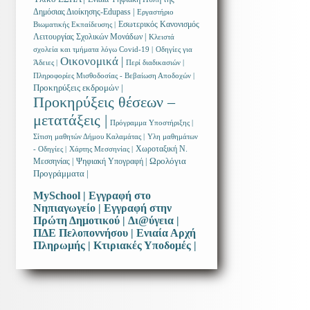
Δημόσιας Διοίκησης-Edupass |
Εργαστήριο
Εσωτερικός Κανονισμός
Βιωματικής Εκπαίδευσης |
Λειτουργίας Σχολικών Μονάδων |
Κλειστά
σχολεία και τμήματα λόγω Covid-19 |
Οδηγίες για
Οικονομικά |
Άδειες |
Περί διαδικασιών |
Πληροφορίες Μισθοδοσίας - Βεβαίωση Αποδοχών |
Προκηρύξεις εκδρομών |
Προκηρύξεις θέσεων –
μετατάξεις |
Πρόγραμμα Υποστήριξης |
Σίτιση μαθητών Δήμου Καλαμάτας |
Υλη μαθημάτων
Χωροταξική Ν.
- Οδηγίες |
Χάρτης Μεσσηνίας |
Ωρολόγια
Μεσσηνίας |
Ψηφιακή Υπογραφή |
Προγράμματα |
MySchool |
Εγγραφή στο
Νηπιαγωγείο |
Εγγραφή στην
Πρώτη Δημοτικού |
Δι@ύγεια |
ΠΔΕ Πελοποννήσου |
Ενιαία Αρχή
Πληρωμής |
Κτιριακές Υποδομές |