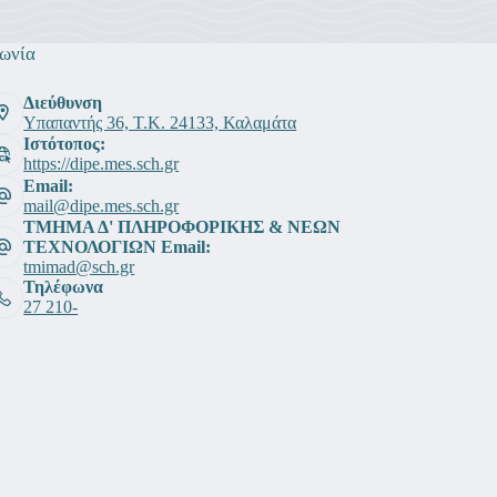
ωνία
Διεύθυνση
Υπαπαντής 36, Τ.Κ. 24133, Καλαμάτα
Ιστότοπος:
https://dipe.mes.sch.gr
Email:
mail@dipe.mes.sch.gr
ΤΜΗΜΑ Δ' ΠΛΗΡΟΦΟΡΙΚΗΣ & ΝΕΩΝ
ΤΕΧΝΟΛΟΓΙΩΝ Email:
tmimad@sch.gr
Τηλέφωνα
27 210-