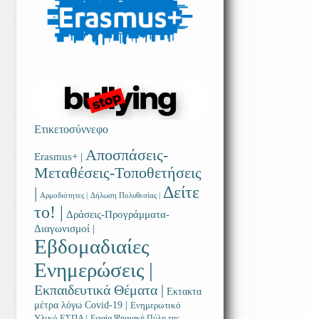
Ετικετοσύννεφο
Αποσπάσεις-
Erasmus+ |
Μεταθέσεις-Τοποθετήσεις
Δείτε
|
Αρμοδιότητες |
Δήλωση Πολυθεσίας |
το! |
Δράσεις-Προγράμματα-
Διαγωνισμοί |
Εβδομαδιαίες
Ενημερώσεις |
Εκπαιδευτικά Θέματα |
Εκτακτα
μέτρα λόγω Covid-19 |
Ενημερωτικό
Υλικό ΕΣΠΑ |
Ενιαία Ψηφιακή Πύλη της