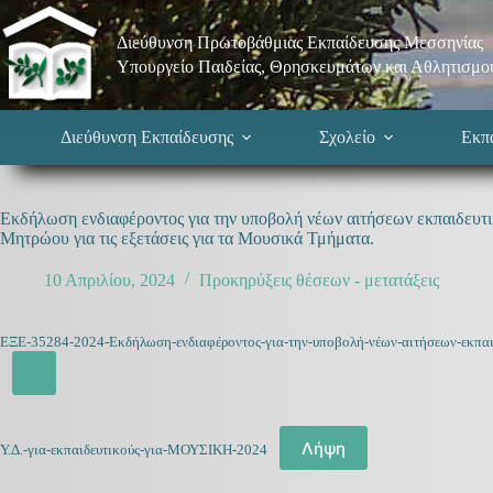
Μετάβαση
στο
Διεύθυνση Πρωτοβάθμιας Εκπαίδευσης Μεσσηνίας
περιεχόμενο
Υπουργείο Παιδείας, Θρησκευμάτων και Αθλητισμο
Διεύθυνση Εκπαίδευσης
Σχολείο
Εκπα
Εκδήλωση ενδιαφέροντος για την υποβολή νέων αιτήσεων εκπαιδευτ
Μητρώου για τις εξετάσεις για τα Μουσικά Τμήματα.
10 Απριλίου, 2024
Προκηρύξεις θέσεων - μετατάξεις
ΕΞΕ-35284-2024-Εκδήλωση-ενδιαφέροντος-για-την-υποβολή-νέων-αιτήσεων-εκπαι
Λήψη
Υ.Δ.-για-εκπαιδευτικούς-για-ΜΟΥΣΙΚΗ-2024