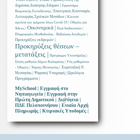
Δημόσιας Διοίκησης-Edupass |
Εργαστήριο
Εσωτερικός Κανονισμός
Βιωματικής Εκπαίδευσης |
Λειτουργίας Σχολικών Μονάδων |
Κλειστά
σχολεία και τμήματα λόγω Covid-19 |
Οδηγίες για
Οικονομικά |
Άδειες |
Περί διαδικασιών |
Πληροφορίες Μισθοδοσίας - Βεβαίωση Αποδοχών |
Προκηρύξεις εκδρομών |
Προκηρύξεις θέσεων –
μετατάξεις |
Πρόγραμμα Υποστήριξης |
Σίτιση μαθητών Δήμου Καλαμάτας |
Υλη μαθημάτων
Χωροταξική Ν.
- Οδηγίες |
Χάρτης Μεσσηνίας |
Ωρολόγια
Μεσσηνίας |
Ψηφιακή Υπογραφή |
Προγράμματα |
MySchool |
Εγγραφή στο
Νηπιαγωγείο |
Εγγραφή στην
Πρώτη Δημοτικού |
Δι@ύγεια |
ΠΔΕ Πελοποννήσου |
Ενιαία Αρχή
Πληρωμής |
Κτιριακές Υποδομές |