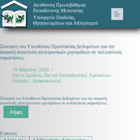
Μετάβαση
Διεύθυνση Πρωτοβάθμιας
στο
Εκπαίδευσης Μεσσηνίας
περιεχόμενο
Υπουργείο Παιδείας,
Θρησκευμάτων και Αθλητισμού
Σύσταση του Υπευθύνου Προστασίας Δεδομένων για την
ασφαλή αποστολή ηλεκτρονικών μηνυμάτων σε πολλαπλούς
παραλήπτες.
19 Μαρτίου, 2026
Για το Σχολείο
,
Για τον Εκπαιδευτικό
,
Εγκύκλιοι -
Οδηγίες - Ανακοινώσεις
Σύσταση του Υπευθύνου Προστασίας Δεδομένων για την ασφαλή
αποστολή ηλεκτρονικών μηνυμάτων σε πολλαπλούς παραλήπτες.
Λήψη
Ετικέτες
#
Δείτε το! |
#
Εβδομαδιαίες Ενημερώσεις |