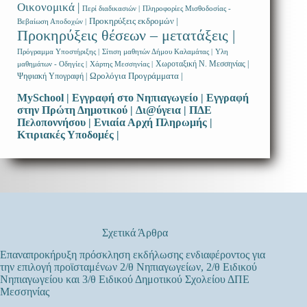
Οικονομικά |
Περί διαδικασιών |
Πληροφορίες Μισθοδοσίας -
Προκηρύξεις εκδρομών |
Βεβαίωση Αποδοχών |
Προκηρύξεις θέσεων – μετατάξεις |
Πρόγραμμα Υποστήριξης |
Σίτιση μαθητών Δήμου Καλαμάτας |
Υλη
Χωροταξική Ν. Μεσσηνίας |
μαθημάτων - Οδηγίες |
Χάρτης Μεσσηνίας |
Ωρολόγια Προγράμματα |
Ψηφιακή Υπογραφή |
MySchool |
Εγγραφή στο Νηπιαγωγείο |
Εγγραφή
στην Πρώτη Δημοτικού |
Δι@ύγεια |
ΠΔΕ
Πελοποννήσου |
Ενιαία Αρχή Πληρωμής |
Κτιριακές Υποδομές |
Σχετικά Άρθρα
Επαναπροκήρυξη πρόσκληση εκδήλωσης ενδιαφέροντος για
την επιλογή προϊσταμένων 2/θ Νηπιαγωγείων, 2/θ Ειδικού
Νηπιαγωγείου και 3/θ Ειδικού Δημοτικού Σχολείου ΔΠΕ
Μεσσηνίας