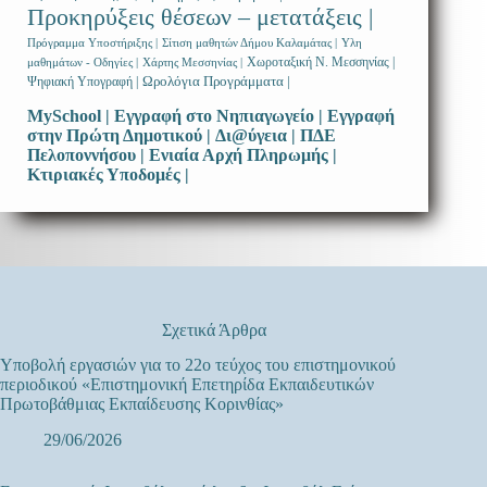
Προκηρύξεις θέσεων – μετατάξεις |
Πρόγραμμα Υποστήριξης |
Σίτιση μαθητών Δήμου Καλαμάτας |
Υλη
Χωροταξική Ν. Μεσσηνίας |
μαθημάτων - Οδηγίες |
Χάρτης Μεσσηνίας |
Ωρολόγια Προγράμματα |
Ψηφιακή Υπογραφή |
MySchool |
Εγγραφή στο Νηπιαγωγείο |
Εγγραφή
στην Πρώτη Δημοτικού |
Δι@ύγεια |
ΠΔΕ
Πελοποννήσου |
Ενιαία Αρχή Πληρωμής |
Κτιριακές Υποδομές |
Σχετικά Άρθρα
Υποβολή εργασιών για το 22ο τεύχος του επιστημονικού
περιοδικού «Επιστημονική Επετηρίδα Εκπαιδευτικών
Πρωτοβάθμιας Εκπαίδευσης Κορινθίας»
29/06/2026