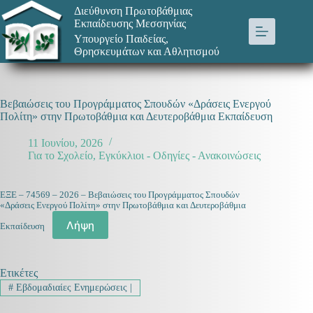
Μετάβαση
Διεύθυνση Πρωτοβάθμιας
στο
Εκπαίδευσης Μεσσηνίας
περιεχόμενο
Υπουργείο Παιδείας,
Θρησκευμάτων και Αθλητισμού
Βεβαιώσεις του Προγράμματος Σπουδών «Δράσεις Ενεργού
Πολίτη» στην Πρωτοβάθμια και Δευτεροβάθμια Εκπαίδευση
11 Ιουνίου, 2026
Για το Σχολείο
,
Εγκύκλιοι - Οδηγίες - Ανακοινώσεις
ΕΞΕ – 74569 – 2026 – Βεβαιώσεις του Προγράμματος Σπουδών
«Δράσεις Ενεργού Πολίτη» στην Πρωτοβάθμια και Δευτεροβάθμια
Λήψη
Εκπαίδευση
Ετικέτες
#
Εβδομαδιαίες Ενημερώσεις |