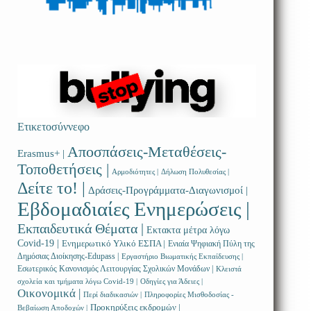
Ετικετοσύννεφο
Αποσπάσεις-Μεταθέσεις-
Erasmus+ |
Τοποθετήσεις |
Αρμοδιότητες |
Δήλωση Πολυθεσίας |
Δείτε το! |
Δράσεις-Προγράμματα-Διαγωνισμοί |
Εβδομαδιαίες Ενημερώσεις |
Εκπαιδευτικά Θέματα |
Εκτακτα μέτρα λόγω
Covid-19 |
Ενημερωτικό Υλικό ΕΣΠΑ |
Ενιαία Ψηφιακή Πύλη της
Δημόσιας Διοίκησης-Edupass |
Εργαστήριο Βιωματικής Εκπαίδευσης |
Εσωτερικός Κανονισμός Λειτουργίας Σχολικών Μονάδων |
Κλειστά
σχολεία και τμήματα λόγω Covid-19 |
Οδηγίες για Άδειες |
Οικονομικά |
Περί διαδικασιών |
Πληροφορίες Μισθοδοσίας -
Προκηρύξεις εκδρομών |
Βεβαίωση Αποδοχών |