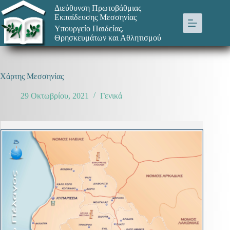
Μετάβαση
Διεύθυνση Πρωτοβάθμιας
στο
Εκπαίδευσης Μεσσηνίας
περιεχόμενο
Υπουργείο Παιδείας,
Θρησκευμάτων και Αθλητισμού
Χάρτης Μεσσηνίας
29 Οκτωβρίου, 2021
Γενικά