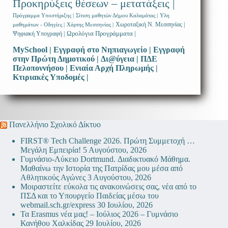
Προκηρύξεις θέσεων – μετατάξεις |
Πρόγραμμα Υποστήριξης |
Σίτιση μαθητών Δήμου Καλαμάτας |
Υλη
Χωροταξική Ν. Μεσσηνίας |
μαθημάτων - Οδηγίες |
Χάρτης Μεσσηνίας |
Ωρολόγια Προγράμματα |
Ψηφιακή Υπογραφή |
MySchool |
Εγγραφή στο Νηπιαγωγείο |
Εγγραφή
στην Πρώτη Δημοτικού |
Δι@ύγεια |
ΠΔΕ
Πελοποννήσου |
Ενιαία Αρχή Πληρωμής |
Κτιριακές Υποδομές |
Πανελλήνιο Σχολικό Δίκτυο
FIRST® Tech Challenge 2026. Πρώτη Συμμετοχή …
Μεγάλη Εμπειρία!
5 Αυγούστου, 2026
Γυμνάσιο-Λύκειο Dortmund. Διαδικτυακό Μάθημα.
Μαθαίνω την Ιστορία της Πατρίδας μου μέσα από
Αθλητικούς Αγώνες
3 Αυγούστου, 2026
Μοιραστείτε εύκολα τις ανακοινώσεις σας, νέα από το
ΠΣΔ και το Υπουργείο Παιδείας μέσω του
webmail.sch.gr/express
30 Ιουλίου, 2026
Τα Erasmus νέα μας! – Ιούλιος 2026 – Γυμνάσιο
Κανήθου Χαλκίδας
29 Ιουλίου, 2026