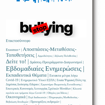
Ετικετοσύννεφο
Αποσπάσεις-Μεταθέσεις-
Erasmus+ |
Τοποθετήσεις |
Αρμοδιότητες |
Δήλωση Πολυθεσίας |
Δείτε το! |
Δράσεις-Προγράμματα-Διαγωνισμοί |
Εβδομαδιαίες Ενημερώσεις |
Εκπαιδευτικά Θέματα |
Εκτακτα μέτρα λόγω
Covid-19 |
Ενημερωτικό Υλικό ΕΣΠΑ |
Ενιαία Ψηφιακή Πύλη της
Δημόσιας Διοίκησης-Edupass |
Εργαστήριο Βιωματικής Εκπαίδευσης |
Εσωτερικός Κανονισμός Λειτουργίας Σχολικών Μονάδων |
Κλειστά
σχολεία και τμήματα λόγω Covid-19 |
Οδηγίες για Άδειες |
Οικονομικά |
Περί διαδικασιών |
Πληροφορίες Μισθοδοσίας -
Προκηρύξεις εκδρομών |
Βεβαίωση Αποδοχών |