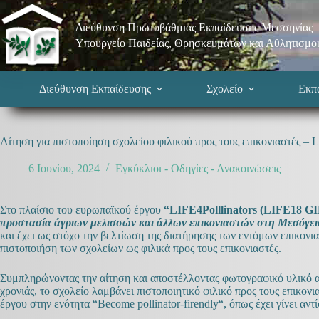
Μετάβαση
στο
Διεύθυνση Πρωτοβάθμιας Εκπαίδευσης Μεσσηνίας
περιεχόμενο
Υπουργείο Παιδείας, Θρησκευμάτων και Αθλητισμο
Διεύθυνση Εκπαίδευσης
Σχολείο
Εκπα
Αίτηση για πιστοποίηση σχολείου φιλικού προς τους επικονιαστές – L
6 Ιουνίου, 2024
Εγκύκλιοι - Οδηγίες - Ανακοινώσεις
Στο πλαίσιο του ευρωπαϊκού έργου
“LIFE4Polllinators (LIFE18 GI
προστασία άγριων μελισσών και άλλων επικονιαστών στη Μεσόγει
και έχει ως στόχο την βελτίωση της διατήρησης των εντόμων επικον
πιστοποιήση των σχολείων ως φιλικά προς τους επικονιαστές.
Συμπληρώνοντας την αίτηση και αποστέλλοντας φωτογραφικό υλικό απ
χρονιάς, το σχολείο λαμβάνει πιστοποιητικό φιλικό προς τους επικον
έργου στην ενότητα “
Become pollinator-firendly
“, όπως έχει γίνει αντ