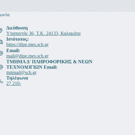
ωνία
Διεύθυνση
Υπαπαντής 36, Τ.Κ. 24133, Καλαμάτα
Ιστότοπος:
https://dipe.mes.sch.gr
Email:
mail@dipe.mes.sch.gr
ΤΜΗΜΑ Δ' ΠΛΗΡΟΦΟΡΙΚΗΣ & ΝΕΩΝ
ΤΕΧΝΟΛΟΓΙΩΝ Email:
tmimad@sch.gr
Τηλέφωνα
27 210-