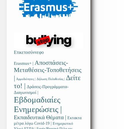
Ετικετοσύννεφο
Αποσπάσεις-
Erasmus+ |
Μεταθέσεις-Τοποθετήσεις
Δείτε
|
Αρμοδιότητες |
Δήλωση Πολυθεσίας |
το! |
Δράσεις-Προγράμματα-
Διαγωνισμοί |
Εβδομαδιαίες
Ενημερώσεις |
Εκπαιδευτικά Θέματα |
Εκτακτα
μέτρα λόγω Covid-19 |
Ενημερωτικό
Υλικό ΕΣΠΑ |
Ενιαία Ψηφιακή Πύλη της