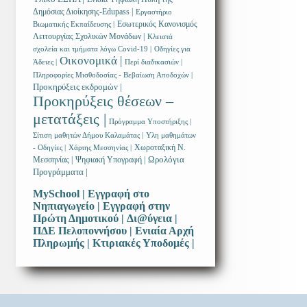
Δημόσιας Διοίκησης-Edupass |
Εργαστήριο
Εσωτερικός Κανονισμός
Βιωματικής Εκπαίδευσης |
Λειτουργίας Σχολικών Μονάδων |
Κλειστά
σχολεία και τμήματα λόγω Covid-19 |
Οδηγίες για
Οικονομικά |
Άδειες |
Περί διαδικασιών |
Πληροφορίες Μισθοδοσίας - Βεβαίωση Αποδοχών |
Προκηρύξεις εκδρομών |
Προκηρύξεις θέσεων –
μετατάξεις |
Πρόγραμμα Υποστήριξης |
Σίτιση μαθητών Δήμου Καλαμάτας |
Υλη μαθημάτων
Χωροταξική Ν.
- Οδηγίες |
Χάρτης Μεσσηνίας |
Ωρολόγια
Μεσσηνίας |
Ψηφιακή Υπογραφή |
Προγράμματα |
MySchool |
Εγγραφή στο
Νηπιαγωγείο |
Εγγραφή στην
Πρώτη Δημοτικού |
Δι@ύγεια |
ΠΔΕ Πελοποννήσου |
Ενιαία Αρχή
Πληρωμής |
Κτιριακές Υποδομές |